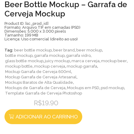
Beer Bottle Mockup – Garrafa de
Cerveja Mockup
Product ID: [sc_prod_id]
Formato: Arquivo TIF em camadas (PSD)
Dimensões: 5.000 x 3.000 pixels
Tamanho: 199 MB
Licença: Uso comercial (direito ao uso)
Tag:
beer bottle mockup
,
beer brand
,
beer mockup
,
bottle mockup
,
garrafa mockup
,
garrafa vidro
,
glass bottle mockup
,
juicy mockup
,
marca cerveja
,
mockup beer
,
mockup bottle
,
mockup cerveja
,
mockup garrafa
,
Mockup Garrafa de Cerveja 600ml
,
Mockup Garrafa de Cerveja Artesanal
,
Mockups Baratos de Alta Qualidade
,
Mockups de Garrafa de Cerveja
,
Mockups em PSD
,
psd mockup
,
Template Garrafa de Cerveja Photoshop
R$
19.90
ADICIONAR AO CARRINHO