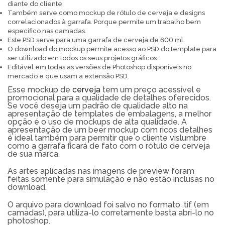
diante do cliente.
Também serve como mockup de rótulo de cerveja e designs
correlacionados à garrafa. Porque permite um trabalho bem
específico nas camadas.
Este PSD serve para uma garrafa de cerveja de 600 ml.
O download do mockup permite acesso ao PSD do template para
ser utilizado em todos os seus projetos gráficos.
Editável em todas as versões de Photoshop disponíveis no
mercado e que usam a extensão PSD.
Esse mockup de
cerveja
tem um preço acessível e
promocional para a qualidade de detalhes oferecidos.
Se você deseja um padrão de qualidade alto na
apresentação de templates de embalagens, a melhor
opção é o uso de mockups de alta qualidade. A
apresentação de um beer mockup com ricos detalhes
é ideal também para permitir que o cliente vislumbre
como a garrafa ficará de fato com o rótulo de cerveja
de sua marca.
As artes aplicadas nas imagens de preview foram
feitas somente para simulação e não estão inclusas no
download.
O arquivo para download foi salvo no formato .tif (em
camadas), para utiliza-lo corretamente basta abri-lo no
photoshop.