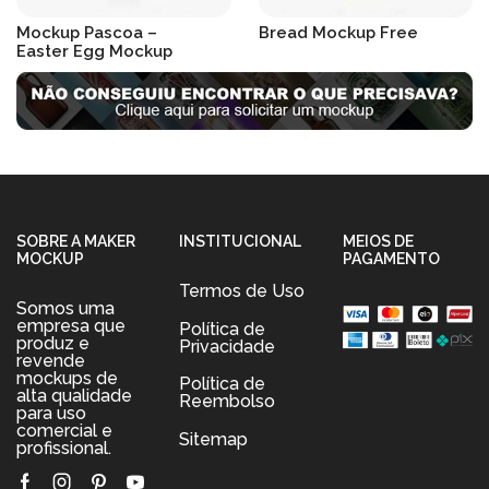
Mockup Pascoa –
Bread Mockup Free
Easter Egg Mockup
R$
19.90
R$
19.90
SOBRE A MAKER
INSTITUCIONAL
MEIOS DE
MOCKUP
PAGAMENTO
Termos de Uso
Somos uma
empresa que
Política de
produz e
Privacidade
revende
mockups de
Política de
alta qualidade
Reembolso
para uso
comercial e
Sitemap
profissional.