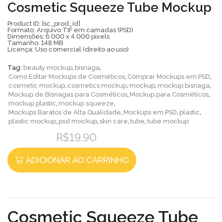
Cosmetic Squeeze Tube Mockup
Product ID: [sc_prod_id]
Formato: Arquivo TIF em camadas (PSD)
Dimensões: 6.000 x 4.000 pixels
Tamanho: 148 MB
Licença: Uso comercial (direito ao uso)
Tag:
beauty mockup
,
bisnaga
,
Como Editar Mockups de Cosméticos
,
Comprar Mockups em PSD
,
cosmetic mockup
,
cosmetics mockup
,
mockup
,
mockup bisnaga
,
Mockup de Bisnagas para Cosméticos
,
Mockup para Cosméticos
,
mockup plastic
,
mockup squeeze
,
Mockups Baratos de Alta Qualidade
,
Mockups em PSD
,
plastic
,
plastic mockup
,
psd mockup
,
skin care
,
tube
,
tube mockup
R$
19.90
ADICIONAR AO CARRINHO
Cosmetic Squeeze Tube