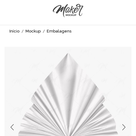
Início
Mockup
Embalagens
/
/