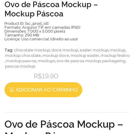
Ovo de Páscoa Mockup –
Mockup Páscoa
Product ID: [sc_prod_id]
Formato: Arquivo TIF em camadas (PSD)
Dimensões: 7.000 x 5.000 pixels
Tamanho: 290 MB
Licença: Uso comercial (direito ao uso)
Tag:
chocolate mockup
,
doce mockup
,
easter mockup
,
mockup
,
mockup chocolate
,
mockup doce
,
mockup easter
,
mockup festivo
,
mockup pascoa
,
mockups
,
ovo de pascoa mockup
,
packageing
,
pascoa mockup
R$
19.90
ADICIONAR AO CARRINHO
Ovo de Páscoa Mockup –