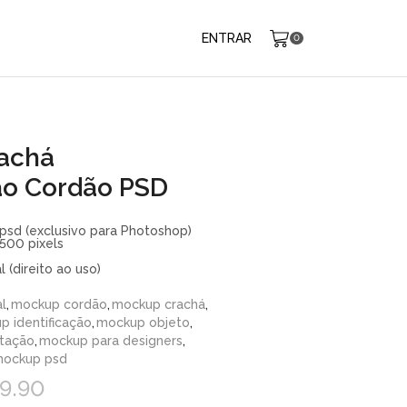
ENTRAR
0
achá
ção Cordão PSD
psd (exclusivo para Photoshop)
500 pixels
 (direito ao uso)
l
,
mockup cordão
,
mockup crachá
,
 identificação
,
mockup objeto
,
tação
,
mockup para designers
,
ockup psd
19.90