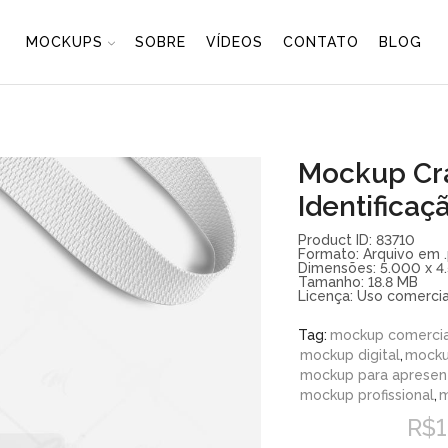
MOCKUPS
SOBRE
VÍDEOS
CONTATO
BLOG
Mockup Cr
Identifica
Product ID: 83710
Formato: Arquivo em .
Dimensões: 5.000 x 4.
Tamanho: 18.8 MB
Licença: Uso comercial
Tag:
mockup comercia
mockup digital
,
mockup
mockup para apresen
mockup profissional
,
m
R$