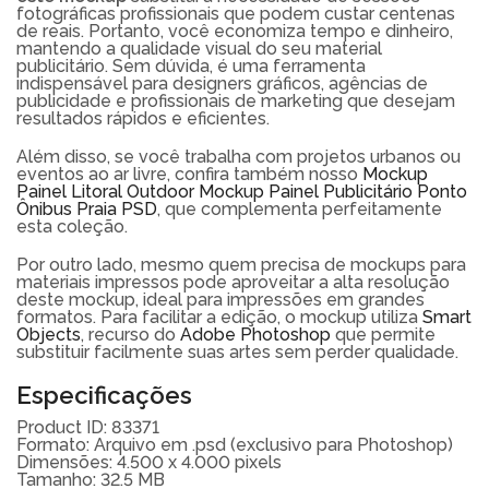
fotográficas profissionais que podem custar centenas
de reais. Portanto, você economiza tempo e dinheiro,
mantendo a qualidade visual do seu material
publicitário. Sem dúvida, é uma ferramenta
indispensável para designers gráficos, agências de
publicidade e profissionais de marketing que desejam
resultados rápidos e eficientes.
Além disso, se você trabalha com projetos urbanos ou
eventos ao ar livre, confira também nosso
Mockup
Painel Litoral Outdoor Mockup Painel Publicitário Ponto
Ônibus Praia PSD
, que complementa perfeitamente
esta coleção.
Por outro lado, mesmo quem precisa de mockups para
materiais impressos pode aproveitar a alta resolução
deste mockup, ideal para impressões em grandes
formatos. Para facilitar a edição, o mockup utiliza
Smart
Objects
, recurso do
Adobe Photoshop
que permite
substituir facilmente suas artes sem perder qualidade.
Especificações
Product ID: 83371
Formato: Arquivo em .psd (exclusivo para Photoshop)
Dimensões: 4.500 x 4.000 pixels
Tamanho: 32.5 MB