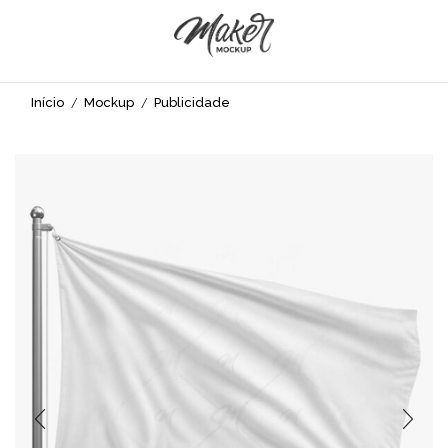
Início
Mockup
Publicidade
/
/