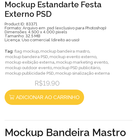
Mockup Estandarte Festa
Externo PSD
Product ID: 83371
Formato: Arquivo em .psd (exclusivo para Photoshop)
Dimensões: 4.500 x 4.000 pixels
Tamanho: 32.5 MB
Licença: Uso comercial (direito ao uso)
Tag:
flag mockup
,
mockup bandeira mastro
,
mockup bandeira PSD
,
mockup evento externo
,
mockup exibição externa
,
mockup marketing evento
,
mockup outdoor evento
,
mockup PSD publicitário
,
mockup publicidade PSD
,
mockup sinalização externa
R$
19.90
ADICIONAR AO CARRINHO
Mockup Bandeira Mastro