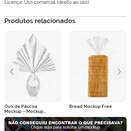
Licença: Uso comercial (direito ao uso)
Produtos relacionados
Ovo de Páscoa
Bread Mockup Free
Mockup – Mockup
R$
19.90
Páscoa
R$
19.90