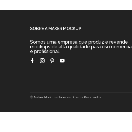
Mockup
Mockup
R$
19.90
R$
19.90
Adicionar ao carrinho
Adicionar ao car
SOBRE A MAKER MOCKUP
Somos uma empresa que produz e revende
mockups de alta qualidade para uso comercia
e profissional.
Facebook
Instagram
Pinterest
Youtube
Ⓒ Maker Mockup - Todos os Direitos Reservados