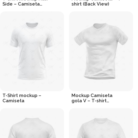
Side – Camiseta
shirt (Back View)
Lateral
R$
19.90
R$
19.90
T-Shirt mockup –
Mockup Camiseta
Camiseta
gola V – T-shirt
Mockup v-neck
R$
19.90
R$
19.90