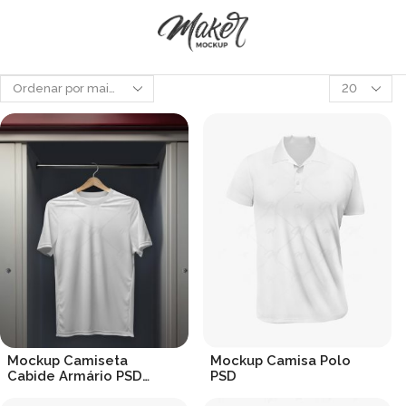
Produtos
por
página
Mockup Camiseta
Mockup Camisa Polo
Cabide Armário PSD
PSD
Realista
R$
19.90
R$
19.90