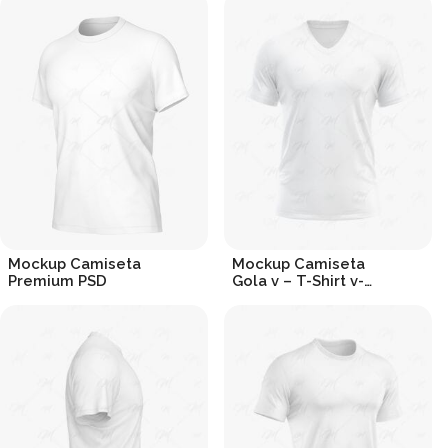
Mockup Camiseta
Mockup Camiseta
Premium PSD
Gola v – T-Shirt v-
neck
R$
19.90
R$
19.90