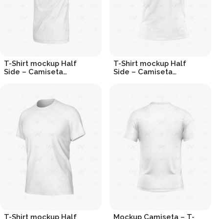
T-Shirt mockup Half
T-Shirt mockup Half
Side – Camiseta
Side – Camiseta
Lateral
Lateral
R$
19.90
R$
19.90
T-Shirt mockup Half
Mockup Camiseta – T-