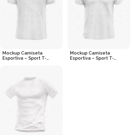
Mockup Camiseta
Mockup Camiseta
Esportiva – Sport T-
Esportiva – Sport T-
shirt (Back View)
shirt Mockup
R$
19.90
R$
19.90