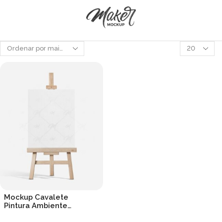
Produtos
por
página
Mockup Cavalete
Pintura Ambiente
Neutro PSD
R$
19.90