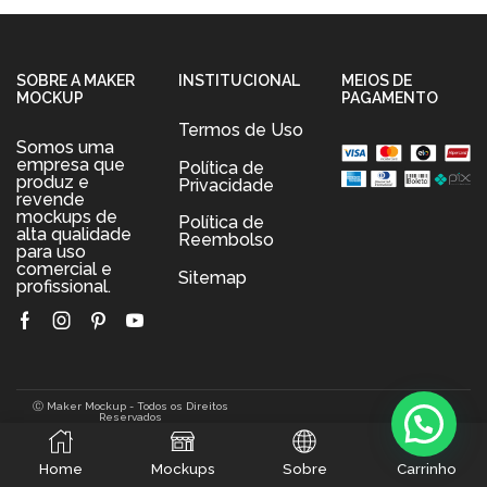
SOBRE A MAKER
INSTITUCIONAL
MEIOS DE
MOCKUP
PAGAMENTO
Termos de Uso
Somos uma
empresa que
Política de
produz e
Privacidade
revende
mockups de
Política de
alta qualidade
Reembolso
para uso
comercial e
Sitemap
profissional.
Facebook
Instagram
Pinterest
Youtube
Ⓒ Maker Mockup - Todos os Direitos
Reservados
0
Home
Mockups
Sobre
Carrinho