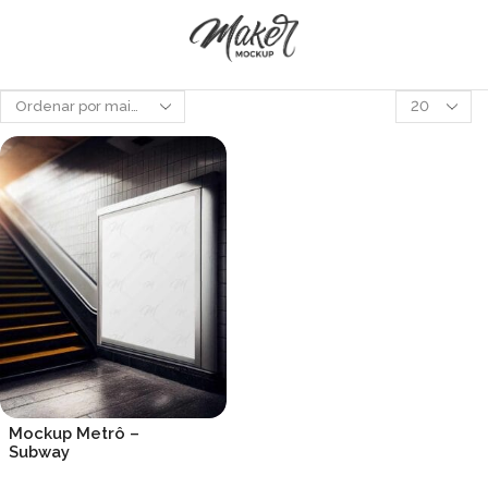
Produtos
por
página
Mockup Metrô –
Subway
R$
19.90