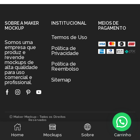
SOBRE A MAKER
INSTITUCIONAL
MEIOS DE
MOCKUP
PAGAMENTO
Termos de Uso
Somos uma
empresa que
Política de
produz e
Privacidade
revende
mockups de
Política de
alta qualidade
Reembolso
para uso
comercial e
Sitemap
profissional.
Facebook
Instagram
Pinterest
Youtube
Ⓒ Maker Mockup - Todos os Direitos
Reservados
0
Home
Mockups
Sobre
Carrinho