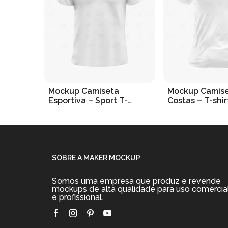
Mockup Camiseta
Mockup Camis
Esportiva – Sport T-
Costas – T-shir
shirt Mockup
Mockup Back
R$
19.90
R$
19.90
Adicionar ao carrinho
Adicionar ao car
SOBRE A MAKER MOCKUP
Somos uma empresa que produz e revende
mockups de alta qualidade para uso comercia
e profissional.
Facebook
Instagram
Pinterest
Youtube