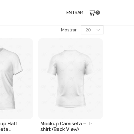
ENTRAR
0
Produtos
Mostrar
por
página
kup Half
Mockup Camiseta – T-
seta
shirt (Back View)