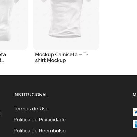
eta
Mockup Camiseta – T-
t
shirt Mockup
R$
19.90
rinho
Adicionar ao carrinho
INSTITUCIONAL
M
Termos de Uso
l
Política de Privacidade
Política de Reembolso