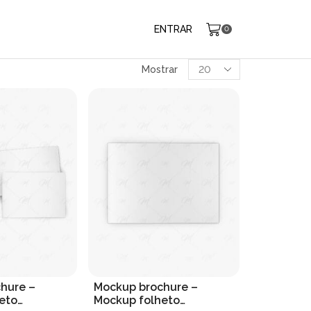
ENTRAR
0
Produtos
Mostrar
por
página
hure –
Mockup brochure –
eto
Mockup folheto