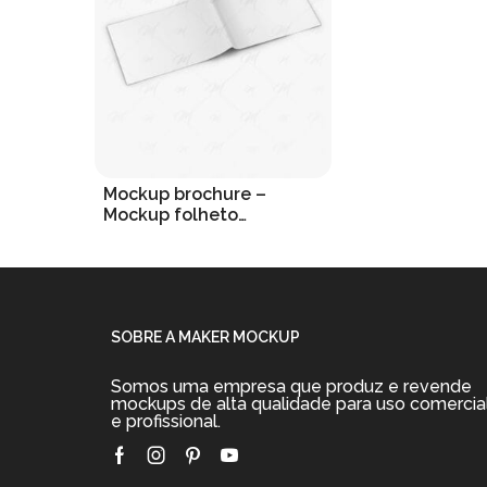
Mockup brochure –
Mockup folheto
horizontal
R$
19.90
Adicionar ao carrinho
SOBRE A MAKER MOCKUP
Somos uma empresa que produz e revende
mockups de alta qualidade para uso comercia
e profissional.
Facebook
Instagram
Pinterest
Youtube