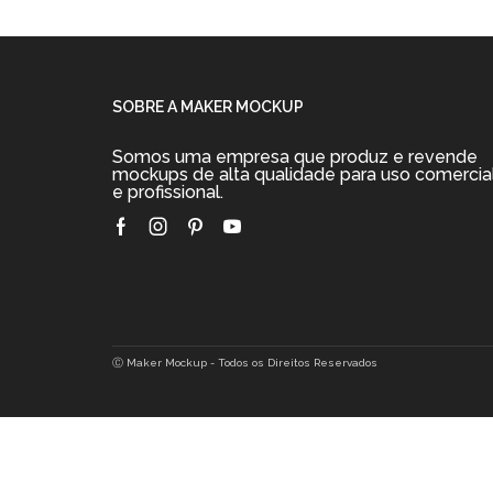
Tube (Glossy)
R$
19.90
R$
19.90
Adicionar ao carrinho
Adicionar ao car
SOBRE A MAKER MOCKUP
Somos uma empresa que produz e revende
mockups de alta qualidade para uso comercia
e profissional.
Facebook
Instagram
Pinterest
Youtube
Ⓒ Maker Mockup - Todos os Direitos Reservados