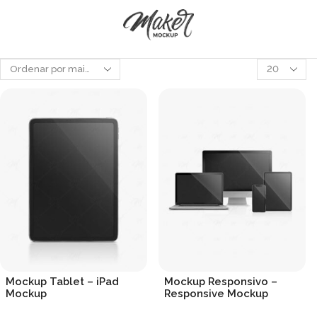
Produtos
por
página
Mockup Tablet – iPad
Mockup Responsivo –
Mockup
Responsive Mockup
R$
19.90
R$
19.90