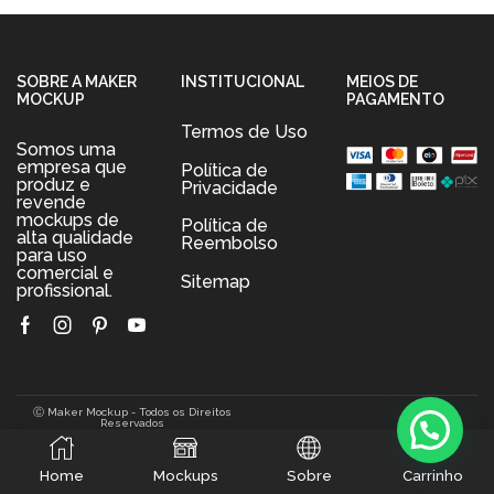
SOBRE A MAKER
INSTITUCIONAL
MEIOS DE
MOCKUP
PAGAMENTO
Termos de Uso
Somos uma
empresa que
Política de
produz e
Privacidade
revende
mockups de
Política de
alta qualidade
Reembolso
para uso
comercial e
Sitemap
profissional.
Facebook
Instagram
Pinterest
Youtube
Ⓒ Maker Mockup - Todos os Direitos
Reservados
0
Home
Mockups
Sobre
Carrinho