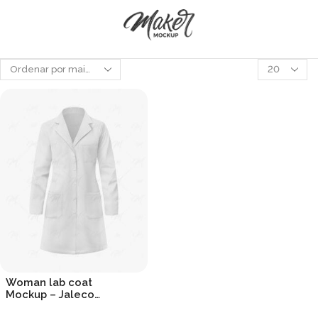
Produtos
por
página
Woman lab coat
Mockup – Jaleco
feminino Mockup
R$
19.90