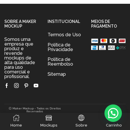
SOBRE A MAKER
INSTITUCIONAL
MEIOS DE
MOCKUP
PAGAMENTO
Termos de Uso
Somos uma
empresa que
Política de
produz e
Privacidade
revende
mockups de
Política de
alta qualidade
Reembolso
para uso
comercial e
Sitemap
profissional.
Facebook
Instagram
Pinterest
Youtube
Ⓒ Maker Mockup - Todos os Direitos
Reservados
0
Home
Mockups
Sobre
Carrinho