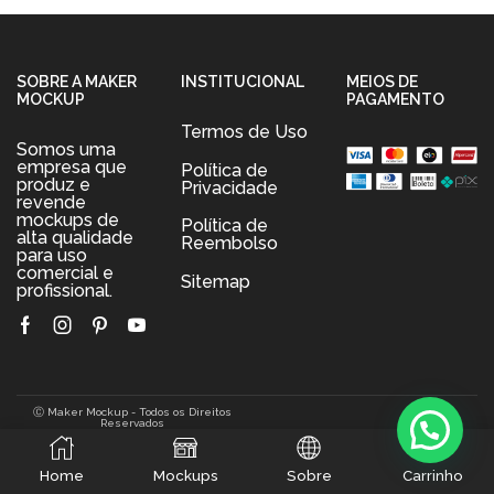
SOBRE A MAKER
INSTITUCIONAL
MEIOS DE
MOCKUP
PAGAMENTO
Termos de Uso
Somos uma
empresa que
Política de
produz e
Privacidade
revende
mockups de
Política de
alta qualidade
Reembolso
para uso
comercial e
Sitemap
profissional.
Facebook
Instagram
Pinterest
Youtube
Ⓒ Maker Mockup - Todos os Direitos
Reservados
0
Home
Mockups
Sobre
Carrinho