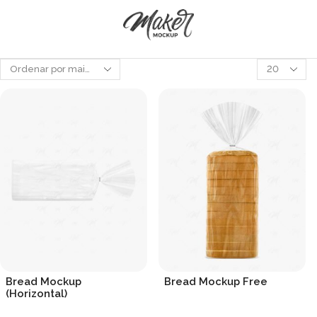
Produtos
por
página
Bread Mockup
Bread Mockup Free
(Horizontal)
R$
19.90
R$
19.90