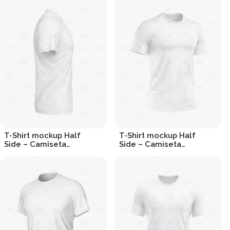
T-Shirt mockup Half
T-Shirt mockup Half
Side – Camiseta
Side – Camiseta
Lateral
Lateral
R$
19.90
R$
19.90