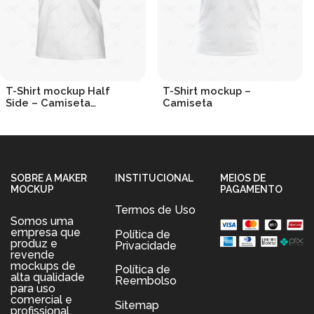
T-Shirt mockup Half
T-Shirt mockup –
Side – Camiseta
Camiseta
Lateral
R$
19.90
R$
19.90
SOBRE A MAKER
INSTITUCIONAL
MEIOS DE
MOCKUP
PAGAMENTO
Termos de Uso
Somos uma
empresa que
Política de
produz e
Privacidade
revende
mockups de
Política de
alta qualidade
Reembolso
para uso
comercial e
Sitemap
profissional.