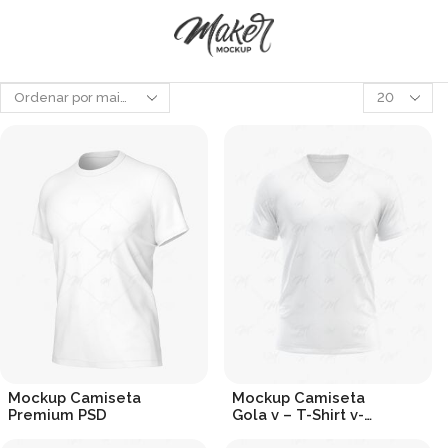
Produtos
por
página
Mockup Camiseta
Mockup Camiseta
Premium PSD
Gola v – T-Shirt v-
neck
R$
19.90
R$
19.90