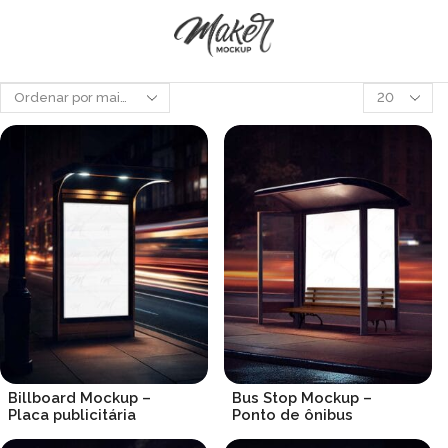
Produtos
por
página
Billboard Mockup –
Bus Stop Mockup –
Placa publicitária
Ponto de ônibus
R$
19.90
R$
19.90