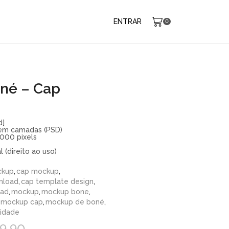
ENTRAR
0
né – Cap
d]
 em camadas (PSD)
000 pixels
 (direito ao uso)
ckup
,
cap mockup
,
nload
,
cap template design
,
oad
,
mockup
,
mockup bone
,
mockup cap
,
mockup de boné
,
lidade