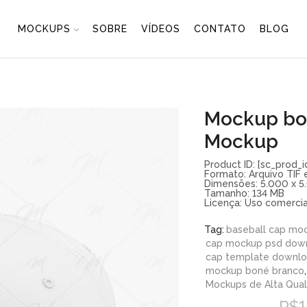
MOCKUPS
SOBRE
VÍDEOS
CONTATO
BLOG
Mockup bo
Mockup
Product ID: [sc_prod_i
Formato: Arquivo TIF
Dimensões: 5.000 x 5.
Tamanho: 134 MB
Licença: Uso comercial
Tag:
baseball cap mo
cap mockup psd dow
cap template downl
mockup boné branco
,
Mockups de Alta Qua