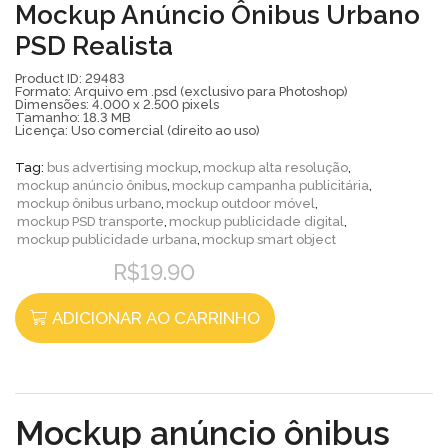
Mockup Anúncio Ônibus Urbano
PSD Realista
Product ID: 29483
Formato: Arquivo em .psd (exclusivo para Photoshop)
Dimensões: 4.000 x 2.500 pixels
Tamanho: 18.3 MB
Licença: Uso comercial (direito ao uso)
Tag:
bus advertising mockup
,
mockup alta resolução
,
mockup anúncio ônibus
,
mockup campanha publicitária
,
mockup ônibus urbano
,
mockup outdoor móvel
,
mockup PSD transporte
,
mockup publicidade digital
,
mockup publicidade urbana
,
mockup smart object
R$
19.90
ADICIONAR AO CARRINHO
Mockup anúncio ônibus