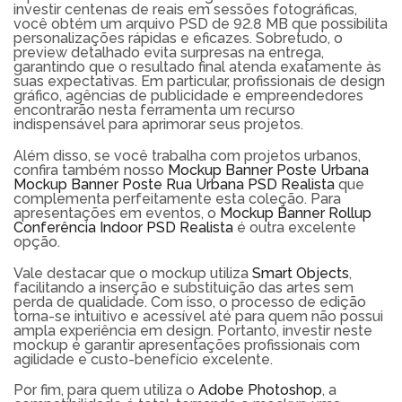
investir centenas de reais em sessões fotográficas,
você obtém um arquivo PSD de 92.8 MB que possibilita
personalizações rápidas e eficazes. Sobretudo, o
preview detalhado evita surpresas na entrega,
garantindo que o resultado final atenda exatamente às
suas expectativas. Em particular, profissionais de design
gráfico, agências de publicidade e empreendedores
encontrarão nesta ferramenta um recurso
indispensável para aprimorar seus projetos.
Além disso, se você trabalha com projetos urbanos,
confira também nosso
Mockup Banner Poste Urbana
Mockup Banner Poste Rua Urbana PSD Realista
que
complementa perfeitamente esta coleção. Para
apresentações em eventos, o
Mockup Banner Rollup
Conferência Indoor PSD Realista
é outra excelente
opção.
Vale destacar que o mockup utiliza
Smart Objects
,
facilitando a inserção e substituição das artes sem
perda de qualidade. Com isso, o processo de edição
torna-se intuitivo e acessível até para quem não possui
ampla experiência em design. Portanto, investir neste
mockup é garantir apresentações profissionais com
agilidade e custo-benefício excelente.
Por fim, para quem utiliza o
Adobe Photoshop
, a