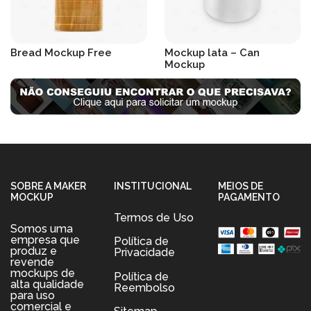
Bread Mockup Free
Mockup lata – Can
Mockup
R$
19.90
R$
19.90
SOBRE A MAKER
INSTITUCIONAL
MEIOS DE
MOCKUP
PAGAMENTO
Termos de Uso
Somos uma
empresa que
Política de
produz e
Privacidade
revende
mockups de
Política de
alta qualidade
Reembolso
para uso
comercial e