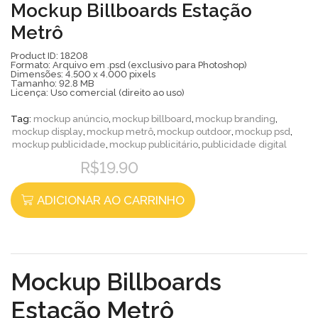
Mockup Billboards Estação
Metrô
Product ID: 18208
Formato: Arquivo em .psd (exclusivo para Photoshop)
Dimensões: 4.500 x 4.000 pixels
Tamanho: 92.8 MB
Licença: Uso comercial (direito ao uso)
Tag:
mockup anúncio
,
mockup billboard
,
mockup branding
,
mockup display
,
mockup metrô
,
mockup outdoor
,
mockup psd
,
mockup publicidade
,
mockup publicitário
,
publicidade digital
R$
19.90
ADICIONAR AO CARRINHO
Mockup Billboards
Estação Metrô