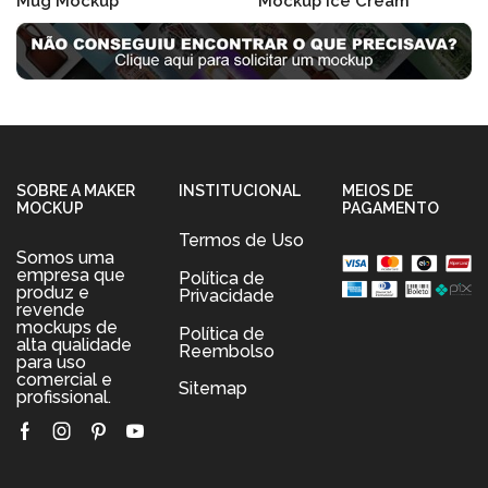
Mug Mockup
Mockup Ice Cream
R$
19.90
R$
19.90
SOBRE A MAKER
INSTITUCIONAL
MEIOS DE
MOCKUP
PAGAMENTO
Termos de Uso
Somos uma
empresa que
Política de
produz e
Privacidade
revende
mockups de
Política de
alta qualidade
Reembolso
para uso
comercial e
Sitemap
profissional.
Facebook
Instagram
Pinterest
Youtube