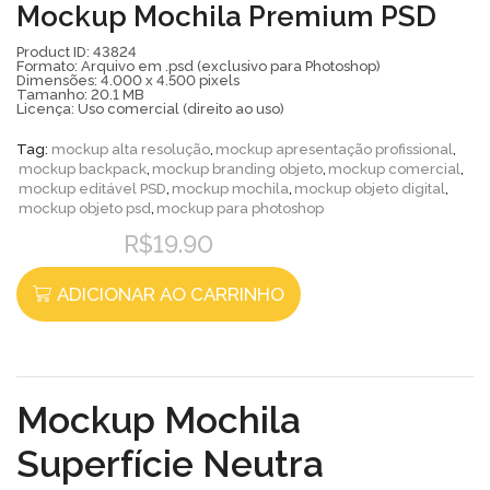
Mockup Mochila Premium PSD
Product ID: 43824
Formato: Arquivo em .psd (exclusivo para Photoshop)
Dimensões: 4.000 x 4.500 pixels
Tamanho: 20.1 MB
Licença: Uso comercial (direito ao uso)
Tag:
mockup alta resolução
,
mockup apresentação profissional
,
mockup backpack
,
mockup branding objeto
,
mockup comercial
,
mockup editável PSD
,
mockup mochila
,
mockup objeto digital
,
mockup objeto psd
,
mockup para photoshop
R$
19.90
ADICIONAR AO CARRINHO
Mockup Mochila
Superfície Neutra