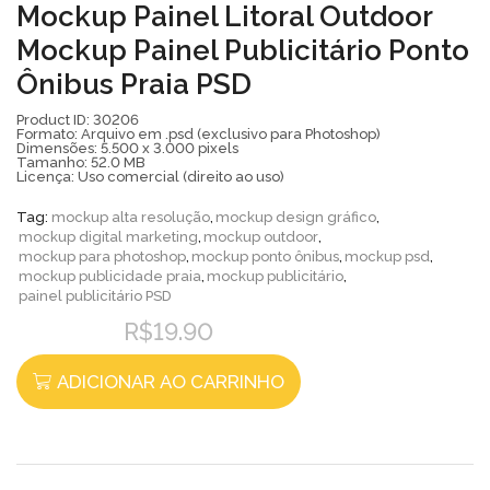
Mockup Painel Litoral Outdoor
Mockup Painel Publicitário Ponto
Ônibus Praia PSD
Product ID: 30206
Formato: Arquivo em .psd (exclusivo para Photoshop)
Dimensões: 5.500 x 3.000 pixels
Tamanho: 52.0 MB
Licença: Uso comercial (direito ao uso)
Tag:
mockup alta resolução
,
mockup design gráfico
,
mockup digital marketing
,
mockup outdoor
,
mockup para photoshop
,
mockup ponto ônibus
,
mockup psd
,
mockup publicidade praia
,
mockup publicitário
,
painel publicitário PSD
R$
19.90
ADICIONAR AO CARRINHO