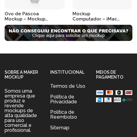
Ovo de Páscoa
Mockup
Mockup – Mockup
Computador – iMac
Páscoa
Mockup
R$
19.90
R$
19.90
SOBRE A MAKER
INSTITUCIONAL
MEIOS DE
MOCKUP
PAGAMENTO
Termos de Uso
Somos uma
empresa que
Política de
produz e
Privacidade
revende
mockups de
Política de
alta qualidade
Reembolso
para uso
comercial e
Sitemap
profissional.