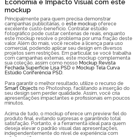
Economia e Impacto Visual com este
mockup
Principalmente para quem precisa demonstrar
campanhas publicitárias, o
este mockup
oferece
excelente custo-benefício. Contratar estúdio
fotográfico pode custar centenas de reais, enquanto
este mockup resolve o problema por uma fração deste
valor. Além do mais, você recebe a licença para uso
comercial, podendo aplicar seu design em diversos
projetos sem restrições. Em particular, se você trabalha
com campanhas externas, este mockup complementa
sua coleção, assim como nosso
Mockup Revista
Fechada Superfície Lisa PSD
e
Mockup Tela Curva
Estúdio Conferência PSD
.
Para garantir o melhor resultado, utilize o recurso de
Smart Objects
no Photoshop, facilitando a inserção do
seu design sem perder qualidade. Assim, você cria
apresentações impactantes e profissionais em poucos
minutos.
Acima de tudo, o mockup oferece um preview fiel do
produto final, evitando surpresas e garantindo total
satisfação. Portanto, é a ferramenta ideal para quem
deseja elevar o padrão visual das apresentações,
independentemente do nível de experiência com